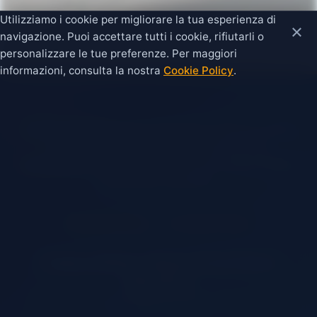
Utilizziamo i cookie per migliorare la tua esperienza di
×
navigazione. Puoi accettare tutti i cookie, rifiutarli o
personalizzare le tue preferenze. Per maggiori
informazioni, consulta la nostra
Cookie Policy
.
Questo portale è un sito informativo offerto in forma
completamente gratuita, con l'obiettivo di
promuovere e valorizzare il territorio di Campo di Mare
e San Pietro Vernotico.
|
Privacy Policy
Cookie Policy
Campo di Mare, Marina di San Pietro
Vernotico
Sede Legale: San Pietro Vernotico (BR), Salento, Puglia
P.IVA: | REA: | Cap. Soc.