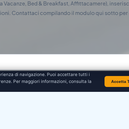
sa Vacanze, Bed & Breakfast, Affittacamere), inseris
zioni. Contattaci compilando il modulo qui sotto pe
rienza di navigazione. Puoi accettare tutti i
erenze. Per maggiori informazioni, consulta la
Accetta T